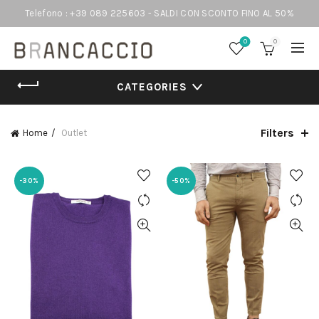
Telefono : +39 089 225603 - SALDI CON SCONTO FINO AL 50%
0
0
CATEGORIES
Filters
Home
Outlet
-30%
-50%