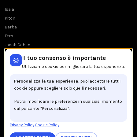
Isaia
Kiton
Barba
Etro
Jacob Cohen
Tombolini
Il tuo consenso è importante
🍪
Tutti i brands
Utilizziamo cookie per migliorare la tua esperienza.
IL NEGOZIO IN BREVE
Personalizza la tua esperienza
: puoi accettare tutti i
cookie oppure scegliere solo quelli necessari.
Brancaccio C.so V.Emanuele, 162
84122 Salerno
Potrai modificare le preferenze in qualsiasi momento
dal pulsante "Personalizza".
Tel: +39 089 225603
Email: info@brancaccio1911.it
Privacy Policy
·
Cookie Policy
P.I. 00192920650