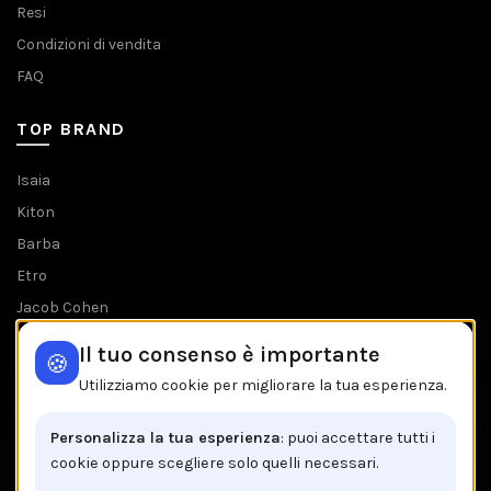
Resi
Condizioni di vendita
FAQ
TOP BRAND
Isaia
Kiton
Barba
Etro
Jacob Cohen
Tombolini
Il tuo consenso è importante
🍪
Tutti i brands
Utilizziamo cookie per migliorare la tua esperienza.
IL NEGOZIO IN BREVE
Personalizza la tua esperienza
: puoi accettare tutti i
cookie oppure scegliere solo quelli necessari.
Brancaccio C.so V.Emanuele, 162