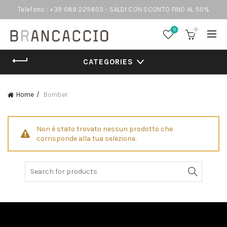
Telefono : +39 089 225603 - SALDI CON SCONTO FINO AL 50%
0
0
CATEGORIES
Home
Bomber
Non è stato trovato nessun prodotto che
corrisponde alla tua selezione.
Search
for: