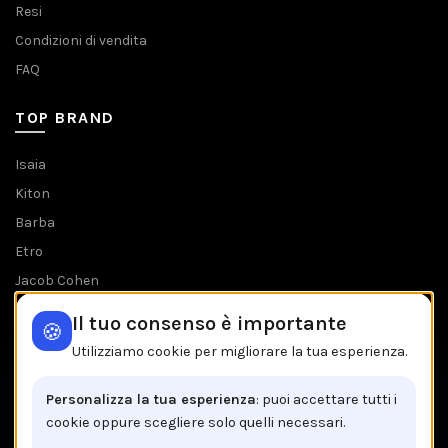
Resi
Condizioni di vendita
FAQ
TOP BRAND
Isaia
Kiton
Barba
Etro
Jacob Cohen
Tombolini
Il tuo consenso è importante
🍪
Tutti i brands
Utilizziamo cookie per migliorare la tua esperienza.
IL NEGOZIO IN BREVE
Personalizza la tua esperienza
: puoi accettare tutti i
cookie oppure scegliere solo quelli necessari.
Brancaccio C.so V.Emanuele, 162