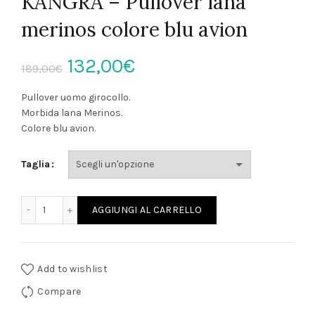
KANGRA – Pullover lana
merinos colore blu avion
Il
Il
132,00
€
189,00
€
prezzo
prezzo
Pullover uomo girocollo.
Morbida lana Merinos.
originale
attuale
Colore blu avion.
era:
è:
Taglia
189,00€.
132,00€.
KANGRA - Pullover lana merinos colore blu avion quantità
AGGIUNGI AL CARRELLO
Add to wishlist
Compare