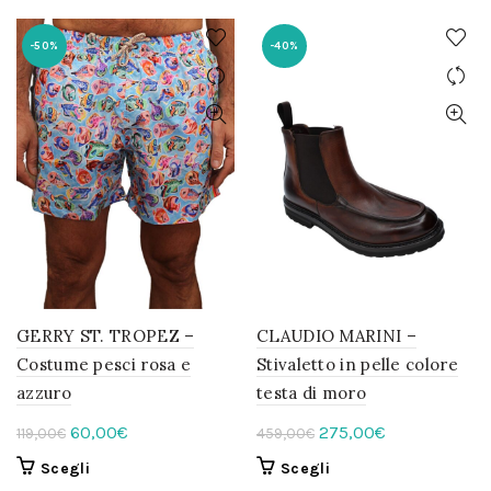
-50%
-40%
GERRY ST. TROPEZ –
CLAUDIO MARINI –
Costume pesci rosa e
Stivaletto in pelle colore
azzuro
testa di moro
Il
Il
Il
Il
60,00
€
275,00
€
119,00
€
459,00
€
prezzo
prezzo
prezzo
prezzo
Questo
Questo
Scegli
Scegli
originale
attuale
originale
attuale