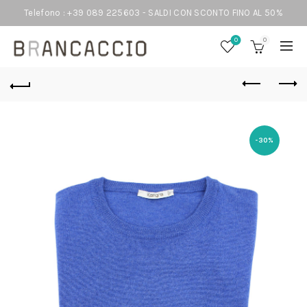
Telefono : +39 089 225603 - SALDI CON SCONTO FINO AL 50%
0
0
-30%