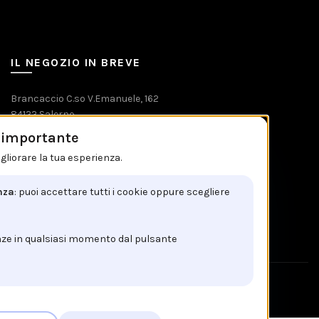
IL NEGOZIO IN BREVE
Brancaccio C.so V.Emanuele, 162
84122 Salerno
è importante
Tel: +39 089 225603
gliorare la tua esperienza.
Email: info@brancaccio1911.it
P.I. 00192920650
nza
: puoi accettare tutti i cookie oppure scegliere
nze in qualsiasi momento dal pulsante
!