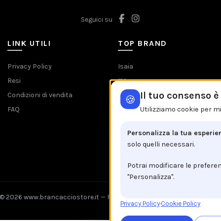
Seguici su
LINK UTILI
TOP BRAND
Privacy Policy
Isaia
Resi
Kiton
Il tuo consenso 
Condizioni di vendita
Barba
🍪
FAQ
Etro
Utilizziamo cookie per mi
Jacob Cohen
Personalizza la tua esperie
Tombolini
solo quelli necessari.
Tutti i brands
Potrai modificare le prefere
"Personalizza".
© 2026 www.brancacciostore.it —
Fix Agency
— Facciamo cose…
nuove
Privacy Policy
·
Cookie Policy