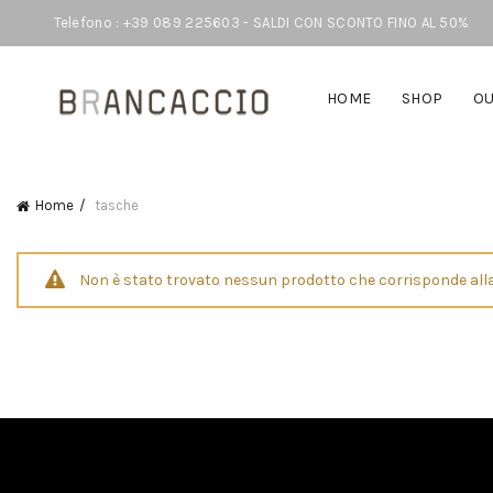
Telefono : +39 089 225603 - SALDI CON SCONTO FINO AL 50%
HOME
SHOP
OU
Home
tasche
Non è stato trovato nessun prodotto che corrisponde alla