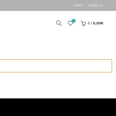
HOME
CARRELLO
0
0
/
0,00
€