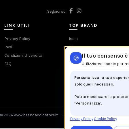
Seguici su
LINK UTILI
TOP BRAND
Privacy Policy
Isaia
Resi
Kiton
Il tuo consenso 
Condizioni di vendita
Barba
🍪
FAQ
Etro
Utilizziamo cookie per mi
Jacob Cohen
Personalizza la tua esperie
Tombolini
solo quelli necessari.
Tutti i brands
Potrai modificare le prefere
"Personalizza".
© 2026 www.brancacciostore.it —
Fix Agency
— Facciamo cose…
nuove
Privacy Policy
·
Cookie Policy