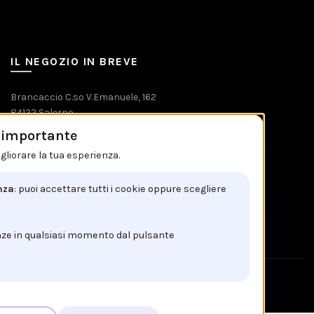
IL NEGOZIO IN BREVE
Brancaccio C.so V.Emanuele, 162
84122 Salerno
è importante
Tel: +39 089 225603
gliorare la tua esperienza.
Email: info@brancaccio1911.it
P.I. 00192920650
nza
: puoi accettare tutti i cookie oppure scegliere
nze in qualsiasi momento dal pulsante
!