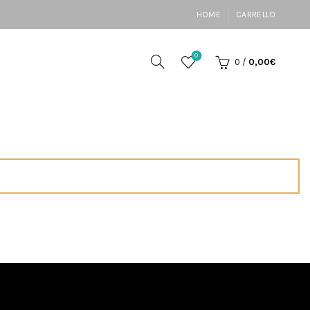
HOME
CARRELLO
0
0
/
0,00
€