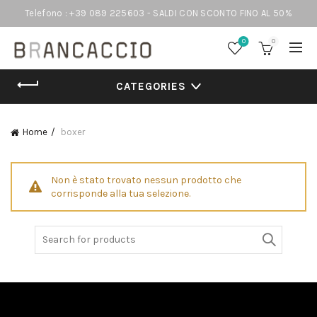
Telefono : +39 089 225603 - SALDI CON SCONTO FINO AL 50%
0
0
CATEGORIES
Home
boxer
Non è stato trovato nessun prodotto che
corrisponde alla tua selezione.
Search
for: