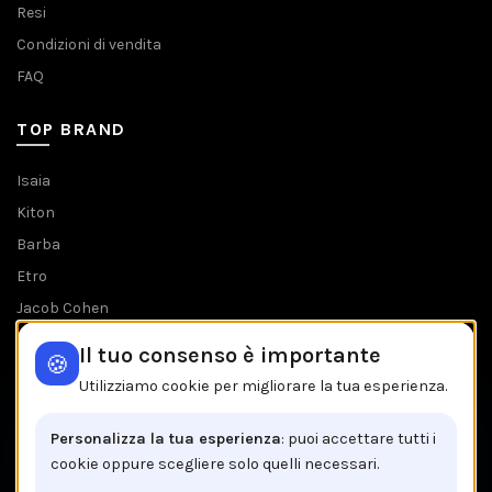
Resi
Condizioni di vendita
FAQ
TOP BRAND
Isaia
Kiton
Barba
Etro
Jacob Cohen
Tombolini
Il tuo consenso è importante
🍪
Tutti i brands
Utilizziamo cookie per migliorare la tua esperienza.
IL NEGOZIO IN BREVE
Personalizza la tua esperienza
: puoi accettare tutti i
cookie oppure scegliere solo quelli necessari.
Brancaccio C.so V.Emanuele, 162