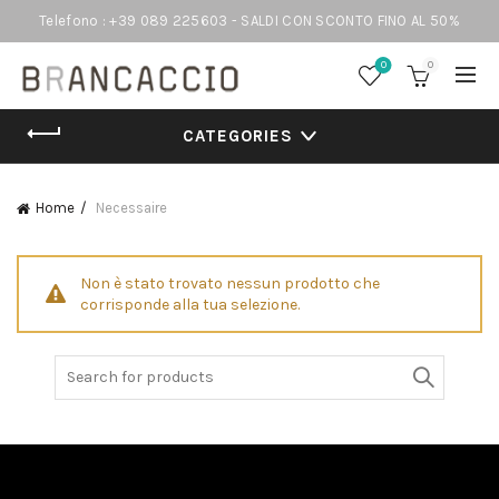
Telefono : +39 089 225603 - SALDI CON SCONTO FINO AL 50%
0
0
CATEGORIES
Home
Necessaire
Non è stato trovato nessun prodotto che
corrisponde alla tua selezione.
Search
for: