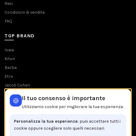
Resi
Condizioni di vendita
FAQ
TOP BRAND
Isaia
Kiton
Barba
Etro
Jacob Cohen
Tombolini
Il tuo consenso è importante
🍪
Tutti i brands
Utilizziamo cookie per migliorare la tua esperienza.
IL NEGOZIO IN BREVE
Personalizza la tua esperienza
: puoi accettare tutti i
cookie oppure scegliere solo quelli necessari.
Brancaccio C.so V.Emanuele, 162