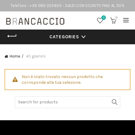
Telefono : +39 089 225603 - SALDI CON SCONTO FINO AL 50%
0
0
CATEGORIES
Home
40 grammi
Non è stato trovato nessun prodotto che
corrisponde alla tua selezione.
Search
for: