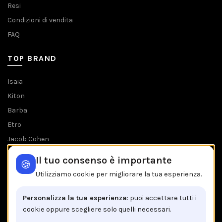
Resi
Condizioni di vendita
FAQ
TOP BRAND
Isaia
Kiton
Barba
Etro
Jacob Cohen
Tombolini
Il tuo consenso è importante
🍪
Tutti i brands
Utilizziamo cookie per migliorare la tua esperienza.
IL NEGOZIO IN BREVE
Personalizza la tua esperienza
: puoi accettare tutti i
cookie oppure scegliere solo quelli necessari.
Brancaccio C.so V.Emanuele, 162