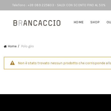
Telefono : +39 089 225603 - SALDI CON SCONTO FINO AL 50%
HOME
SHOP
OU
Home
Polo giro
Non è stato trovato nessun prodotto che corrisponde alla