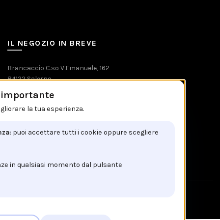
IL NEGOZIO IN BREVE
Brancaccio C.so V.Emanuele, 162
84122 Salerno
è importante
Tel: +39 089 225603
gliorare la tua esperienza.
Email: info@brancaccio1911.it
P.I. 00192920650
nza
: puoi accettare tutti i cookie oppure scegliere
nze in qualsiasi momento dal pulsante
!