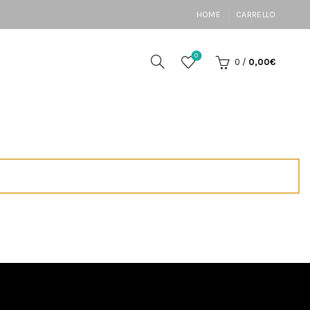
HOME
CARRELLO
0
0
/
0,00
€