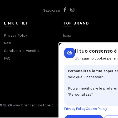
Seguici su
LINK UTILI
TOP BRAND
Privacy Policy
Isaia
Resi
Kiton
Il tuo consenso 
Condizioni di vendita
Barba
🍪
FAQ
Etro
Utilizziamo cookie per mi
Jacob Cohen
Personalizza la tua esperie
Tombolini
solo quelli necessari.
Tutti i brands
Potrai modificare le prefere
"Personalizza".
© 2026 www.brancacciostore.it —
Fix Agency
— Facciamo cose…
nuove
Privacy Policy
·
Cookie Policy