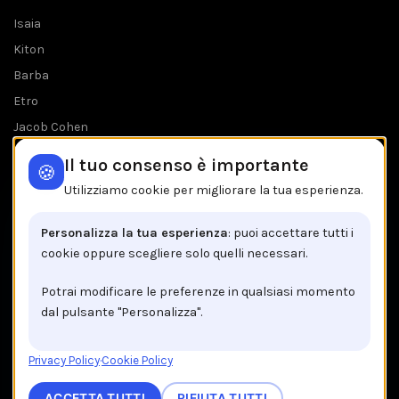
Isaia
Kiton
Barba
Etro
Jacob Cohen
Tombolini
Il tuo consenso è importante
🍪
Tutti i brands
Utilizziamo cookie per migliorare la tua esperienza.
IL NEGOZIO IN BREVE
Personalizza la tua esperienza
: puoi accettare tutti i
cookie oppure scegliere solo quelli necessari.
Brancaccio C.so V.Emanuele, 162
84122 Salerno
Potrai modificare le preferenze in qualsiasi momento
dal pulsante "Personalizza".
Tel: +39 089 225603
Email: info@brancaccio1911.it
Privacy Policy
·
Cookie Policy
P.I. 00192920650
ACCETTA TUTTI
RIFIUTA TUTTI