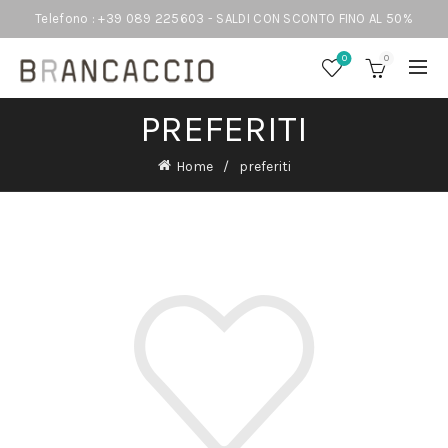
Telefono : +39 089 225603 - SALDI CON SCONTO FINO AL 50%
0
0
PREFERITI
Home
preferiti