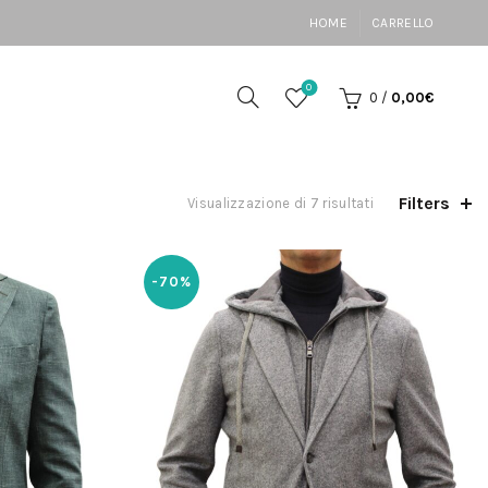
HOME
CARRELLO
0
0
/
0,00
€
Filters
Ordina
Visualizzazione di 7 risultati
in
base
al
-70%
più
recente