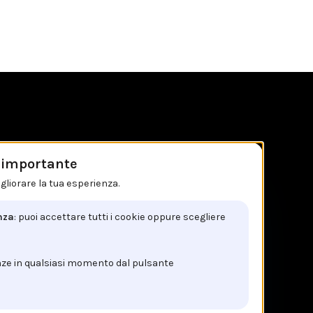
è importante
IL NEGOZIO IN BREVE
gliorare la tua esperienza.
Brancaccio C.so V.Emanuele, 162
nza
: puoi accettare tutti i cookie oppure scegliere
84122 Salerno
Tel: +39 089 225603
nze in qualsiasi momento dal pulsante
Email: info@brancaccio1911.it
P.I. 00192920650