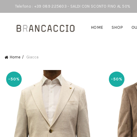
Telefono : +39 089 225603 - SALDI CON SCONTO FINO AL 50%
HOME
SHOP
OU
Home
Giacca
-50%
-50%