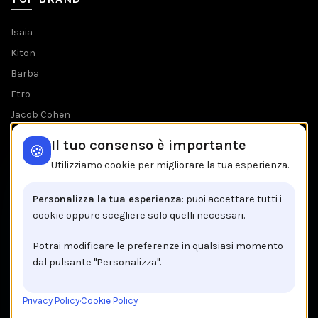
Isaia
Kiton
Barba
Etro
Jacob Cohen
Tombolini
Il tuo consenso è importante
🍪
Tutti i brands
Utilizziamo cookie per migliorare la tua esperienza.
IL NEGOZIO IN BREVE
Personalizza la tua esperienza
: puoi accettare tutti i
cookie oppure scegliere solo quelli necessari.
Brancaccio C.so V.Emanuele, 162
84122 Salerno
Potrai modificare le preferenze in qualsiasi momento
dal pulsante "Personalizza".
Tel: +39 089 225603
Email: info@brancaccio1911.it
Privacy Policy
·
Cookie Policy
P.I. 00192920650