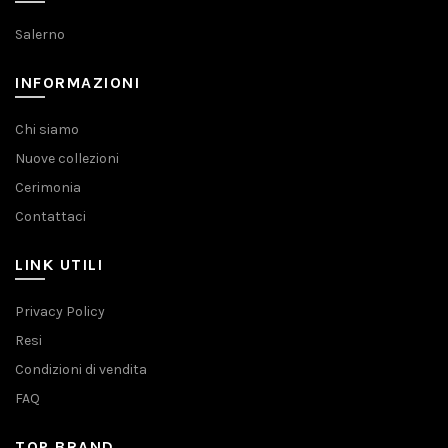
prodotto
del
Salerno
prodotto
INFORMAZIONI
Chi siamo
Nuove collezioni
Cerimonia
Contattaci
LINK UTILI
Privacy Policy
Resi
Condizioni di vendita
FAQ
TOP BRAND