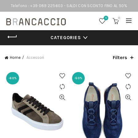
Telefono : +39 089 225603 - SALDI CON SCONTO FINO AL 50%
0
0
CATEGORIES
Filters
Home
Accessori
-60%
-50%