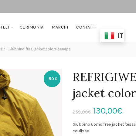
TLET
CERIMONIA
MARCHI
CONTATTI
IT
R – Giubbino free jacket colore senape
REFRIGIWEA
-50%
jacket colo
Il
Il
130,00
€
259,00
€
prezzo
pre
Giubbino uomo free jacket tessu
coulisse.