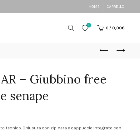
HOME
CARRELLO
0
0
/
0,00
€
R – Giubbino free
re senape
zzo
to tecnico. Chiusura con zip nera e cappuccio integrato con