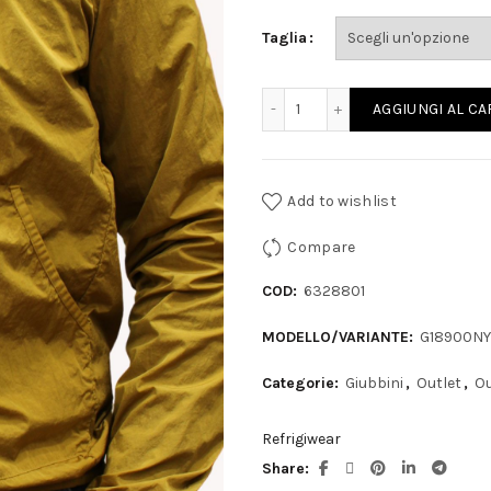
originale
att
Taglia
era:
è:
259,00€.
130
REFRIGIWEAR - Giubbino fr
AGGIUNGI AL C
Add to wishlist
Compare
COD:
6328801
MODELLO/VARIANTE:
G18900NY
Categorie:
Giubbini
,
Outlet
,
Ou
Refrigiwear
Share