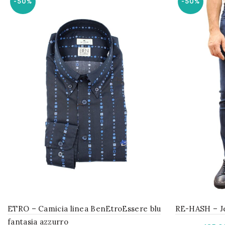
-50%
-50%
ETRO – Camicia linea BenEtroEssere blu
RE-HASH – J
fantasia azzurro