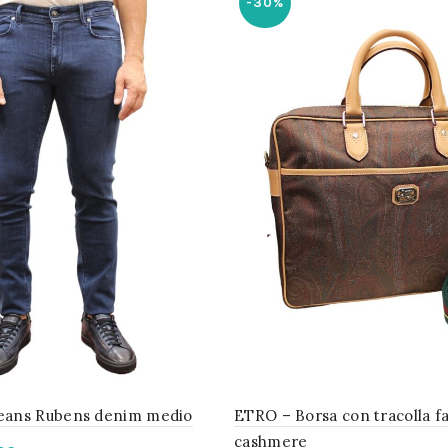
-30%
eans Rubens denim medio
ETRO – Borsa con tracolla f
cashmere