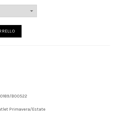
uale
,00€.
ee jacket colore senape quantità
ARRELLO
0189/B00522
tlet Primavera/Estate