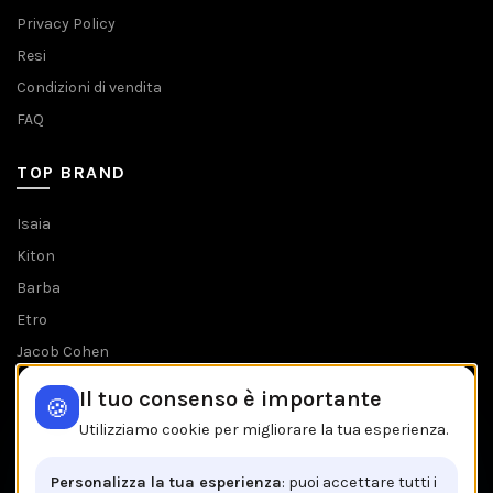
Privacy Policy
Resi
Condizioni di vendita
FAQ
TOP BRAND
Isaia
Kiton
Barba
Etro
Jacob Cohen
Tombolini
Il tuo consenso è importante
🍪
Tutti i brands
Utilizziamo cookie per migliorare la tua esperienza.
IL NEGOZIO IN BREVE
Personalizza la tua esperienza
: puoi accettare tutti i