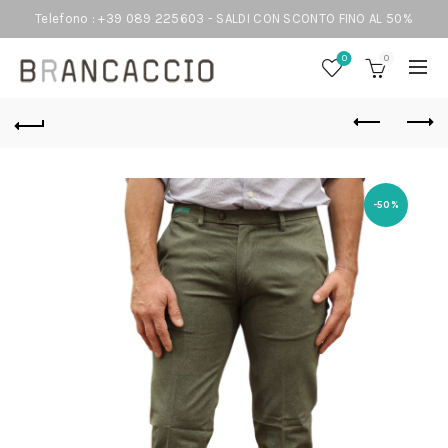
Telefono : +39 089 225603 - SALDI CON SCONTO FINO AL 50%
0
0
-50%