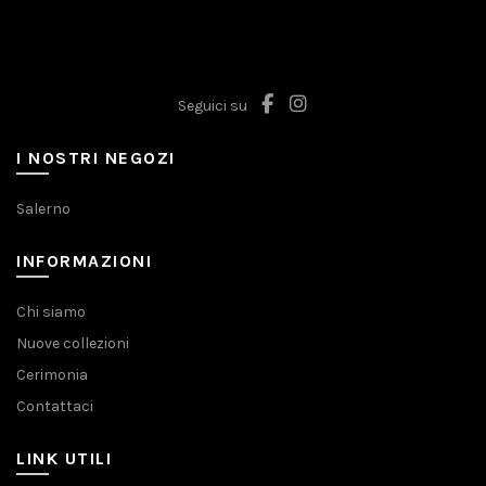
Le
possono
opzioni
essere
possono
scelte
essere
nella
scelte
Seguici su
pagina
nella
del
pagina
I NOSTRI NEGOZI
prodotto
del
prodotto
Salerno
INFORMAZIONI
Chi siamo
Nuove collezioni
Cerimonia
Contattaci
LINK UTILI