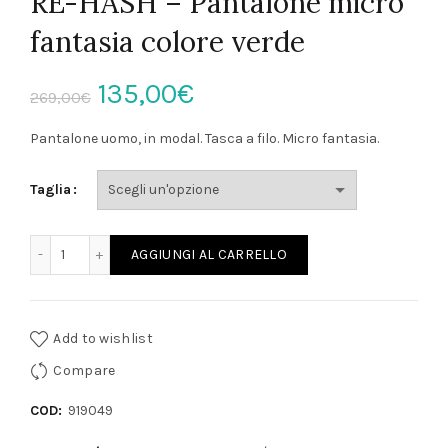
RE-HASH – Pantalone micro
fantasia colore verde
Il
Il
135,00
€
269,00
€
prezzo
prezzo
Pantalone uomo, in modal. Tasca a filo. Micro fantasia.
originale
attuale
Taglia
era:
è:
RE-HASH - Pantalone micro fantasia colore verde quantità
AGGIUNGI AL CARRELLO
269,00€.
135,00€.
Add to wishlist
Compare
COD:
919049