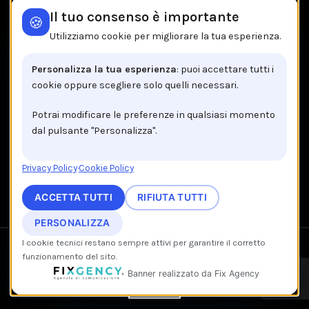
Tombolini
Il tuo consenso è importante
🍪
Tutti i brands
Utilizziamo cookie per migliorare la tua esperienza.
IL NEGOZIO IN BREVE
Personalizza la tua esperienza
: puoi accettare tutti i
cookie oppure scegliere solo quelli necessari.
Brancaccio C.so V.Emanuele, 162
84122 Salerno
Potrai modificare le preferenze in qualsiasi momento
dal pulsante "Personalizza".
Tel: +39 089 225603
Email: info@brancaccio1911.it
Privacy Policy
·
Cookie Policy
P.I. 00192920650
ACCETTA TUTTI
RIFIUTA TUTTI
PERSONALIZZA
I cookie tecnici restano sempre attivi per garantire il corretto
We use cookies to improve your experience on our website.
Recedi dal contratto qui
funzionamento del sito.
By browsing this website, you agree to our use of cookies.
© 2026 www.brancacciostore.it —
Fix Agency
— Facciamo cose…
IT
Banner realizzato da Fix Agency
nuove!
ACCEPT