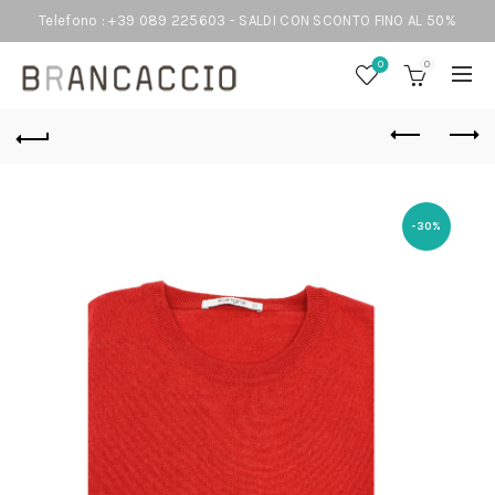
Telefono : +39 089 225603 - SALDI CON SCONTO FINO AL 50%
0
0
-30%