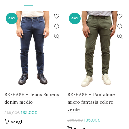
-50%
-50%
RE-HASH – Jeans Rubens
RE-HASH – Pantalone
denim medio
micro fantasia colore
verde
Il
Il
135,00
€
269,00
€
prezzo
prezzo
Il
Il
135,00
€
269,00
€
Questo
Scegli
originale
attuale
prezzo
prezzo
prodotto