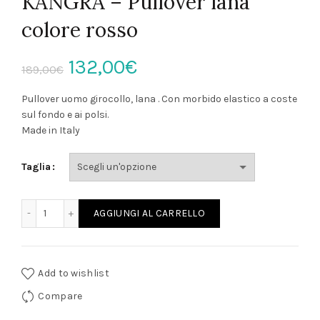
KANGRA – Pullover lana
colore rosso
Il
Il
132,00
€
189,00
€
prezzo
prezzo
Pullover uomo girocollo, lana . Con morbido elastico a coste
sul fondo e ai polsi.
originale
attuale
Made in Italy
era:
è:
Taglia
189,00€.
132,00€.
KANGRA - Pullover lana colore rosso quantità
AGGIUNGI AL CARRELLO
Add to wishlist
Compare