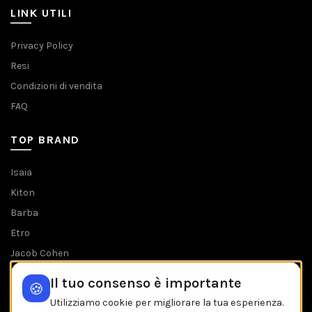
LINK UTILI
Privacy Policy
Resi
Condizioni di vendita
FAQ
TOP BRAND
Isaia
Kiton
Barba
Etro
Jacob Cohen
Tombolini
Il tuo consenso è importante
🍪
Tutti i brands
Utilizziamo cookie per migliorare la tua esperienza.