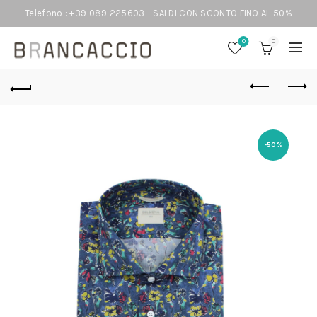
Telefono : +39 089 225603 - SALDI CON SCONTO FINO AL 50%
0
0
-50%