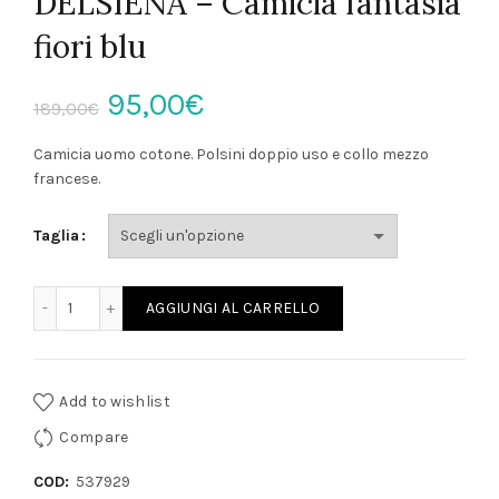
DELSIENA – Camicia fantasia
fiori blu
Il
Il
95,00
€
189,00
€
prezzo
prezzo
Camicia uomo cotone. Polsini doppio uso e collo mezzo
francese.
originale
attuale
Taglia
era:
è:
189,00€.
95,00€.
DELSIENA - Camicia fantasia fiori blu quantità
AGGIUNGI AL CARRELLO
Add to wishlist
Compare
COD:
537929