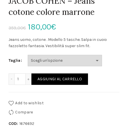
JACOB COHEN – Jeans
cotone colore marrone
Il
Il
180,00
€
359,00
€
prezzo
prezzo
Jeans uomo, cotone . Modello 5 tasche. Salpa in cuoio
fazzoletto fantasia. Vestibilità super slim fit.
originale
attuale
Taglia
era:
è:
359,00€.
180,00€.
JACOB COHEN - Jeans cotone colore marrone quantità
AGGIUNGI AL CARRELLO
Add to wishlist
Compare
COD:
1676692