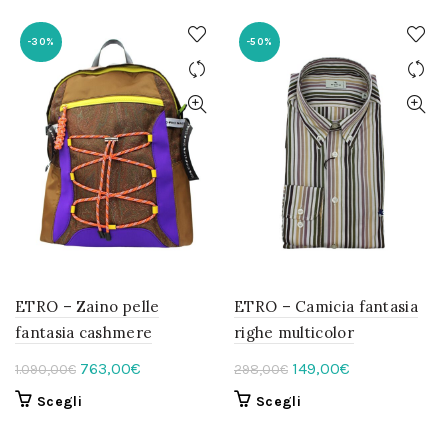
-30%
-50%
ETRO – Zaino pelle
ETRO – Camicia fantasia
fantasia cashmere
righe multicolor
Il
Il
Il
Il
763,00
€
149,00
€
1.090,00
€
298,00
€
prezzo
prezzo
prezzo
prezzo
Questo
Questo
Scegli
Scegli
originale
attuale
originale
attuale
prodotto
prodotto
era:
è:
era:
è:
ha
ha