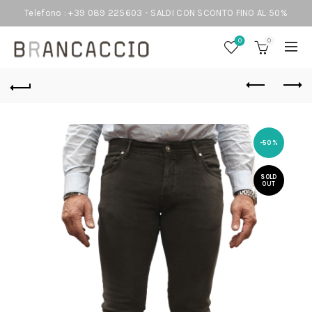
Telefono : +39 089 225603 - SALDI CON SCONTO FINO AL 50%
0
0
-50%
SOLD
OUT