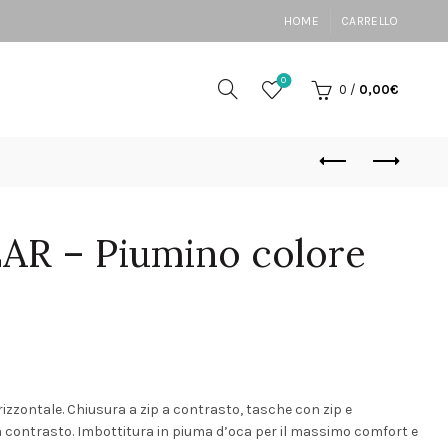
HOME
CARRELLO
0
0
/
0,00
€
R – Piumino colore
ezzo
zzontale. Chiusura a zip a contrasto, tasche con zip e
contrasto. Imbottitura in piuma d’oca per il massimo comfort e