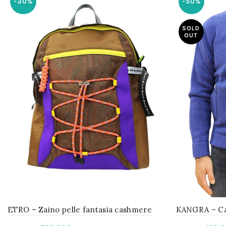
-30%
-50%
SOLD
OUT
ETRO – Zaino pelle fantasia cashmere
KANGRA – Car