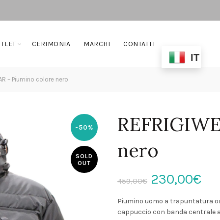
TLET
CERIMONIA
MARCHI
CONTATTI
IT
 – Piumino colore nero
REFRIGIWEA
-50%
nero
SOLD
OUT
Il
Il
230,00
€
459,00
€
prezzo
pr
Piumino uomo a trapuntatura ori
cappuccio con banda centrale a 