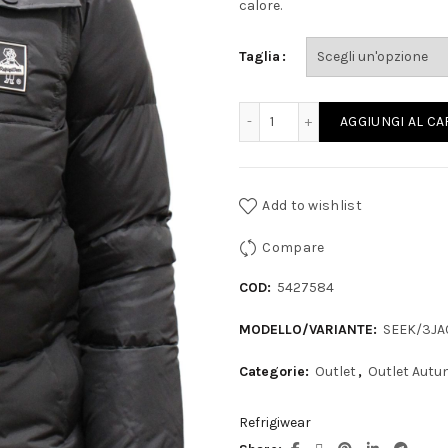
originale
at
calore.
era:
è:
Taglia
459,00€.
23
REFRIGIWEAR - Piumino co
AGGIUNGI AL C
Add to wishlist
Compare
COD:
5427584
MODELLO/VARIANTE:
SEEK/3J
Categorie:
Outlet
,
Outlet Autu
Refrigiwear