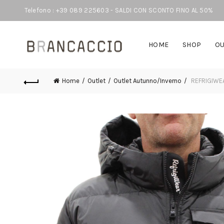
Telefono : +39 089 225603 - SALDI CON SCONTO FINO AL 50%
HOME
SHOP
OU
Home
Outlet
Outlet Autunno/Inverno
REFRIGIWEAR