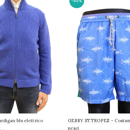
-50%
digan blu elettrico
GERRY ST.TROPEZ – Costum
pesci