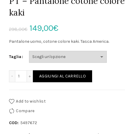
PT – Pantalone cotone colore
kaki
Il
Il
149,00
€
298,00
€
prezzo
prezzo
Pantalone uomo, cotone colore kaki. Tasca America.
originale
attuale
Taglia
era:
è:
PT - Pantalone cotone colore kaki quantità
AGGIUNGI AL CARRELLO
298,00€.
149,00€.
Add to wishlist
Compare
COD:
5497672