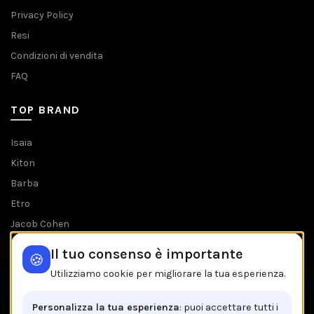
Privacy Policy
Resi
Condizioni di vendita
FAQ
TOP BRAND
Isaia
Kiton
Barba
Etro
Jacob Cohen
Tombolini
Il tuo consenso è importante
🍪
Tutti i brands
Utilizziamo cookie per migliorare la tua esperienza.
IL NEGOZIO IN BREVE
Personalizza la tua esperienza
: puoi accettare tutti i