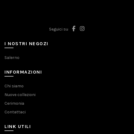
Le
possono
opzioni
essere
possono
scelte
essere
nella
scelte
Seguici su
pagina
nella
del
pagina
I NOSTRI NEGOZI
prodotto
del
prodotto
Salerno
INFORMAZIONI
Chi siamo
Nuove collezioni
Cerimonia
Contattaci
LINK UTILI