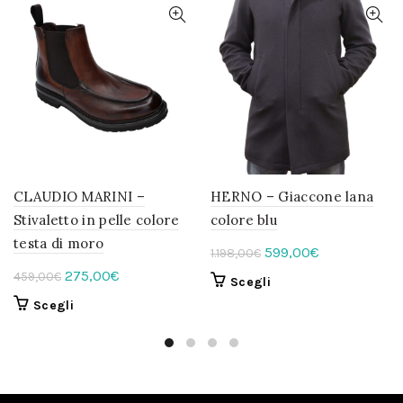
CLAUDIO MARINI –
HERNO – Giaccone lana
Stivaletto in pelle colore
colore blu
testa di moro
Il
Il
599,00
€
1.198,00
€
prezzo
prezzo
Il
Il
275,00
€
459,00
€
Questo
Scegli
originale
attuale
prezzo
prezzo
prodotto
Questo
Scegli
era:
è:
originale
attuale
ha
prodotto
1.198,00€.
più
599,00€.
era:
è:
ha
varianti.
459,00€.
più
275,00€.
Le
varianti.
opzioni