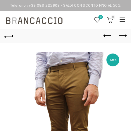
Telefono : +39 089 225603 - SALDI CON SCONTO FINO AL 50%
0
0
-50%