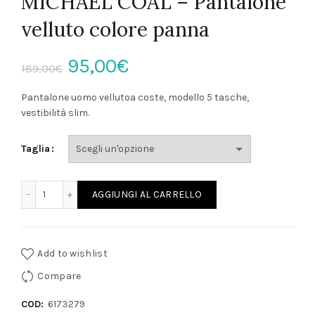
MICHAEL COAL – Pantalone
velluto colore panna
Il
Il
95,00
€
189,00
€
prezzo
prezzo
Pantalone uomo vellutoa coste, modello 5 tasche,
vestibilità slim.
originale
attuale
Taglia
era:
è:
189,00€.
95,00€.
MICHAEL COAL - Pantalone velluto colore panna quantità
AGGIUNGI AL CARRELLO
Add to wishlist
Compare
COD:
6173279