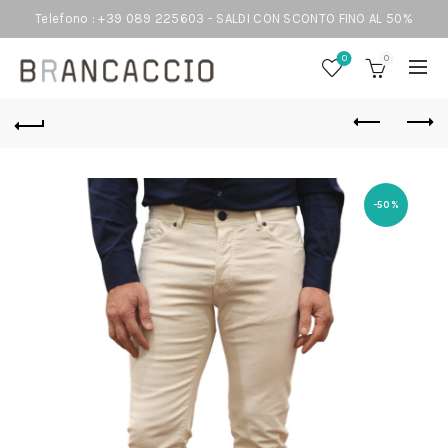
Telefono : +39 089 225603 - SALDI CON SCONTO FINO AL 50%
0
0
-50%