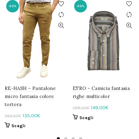
-50%
-50%
RE-HASH – Pantalone
ETRO – Camicia fantasia
micro fantasia colore
righe multicolor
tortora
Il
Il
149,00
€
298,00
€
prezzo
prezzo
Il
Il
135,00
€
269,00
€
Questo
Scegli
originale
attuale
prezzo
prezzo
prodotto
Questo
Scegli
era:
è:
originale
attuale
ha
prodotto
298,00€.
più
149,00€.
era:
è: