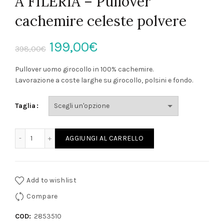
A FILERIA – Pullover
cachemire celeste polvere
Il
Il
199,00
€
398,00
€
prezzo
prezzo
Pullover uomo girocollo in 100% cachemire.
Lavorazione a coste larghe su girocollo, polsini e fondo.
originale
attuale
Taglia
era:
è:
398,00€.
199,00€.
A FILERIA - Pullover cachemire celeste polvere quantità
AGGIUNGI AL CARRELLO
Add to wishlist
Compare
COD:
2853510