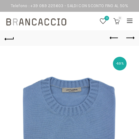
Telefono : +39 089 225603 - SALDI CON SCONTO FINO AL 50%
0
0
-50%