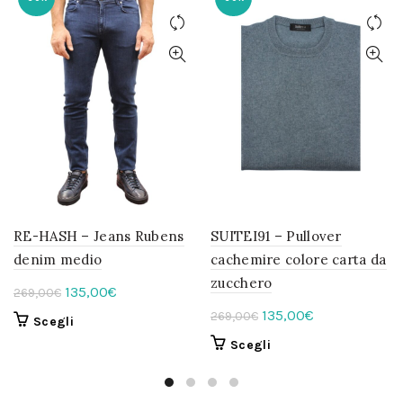
RE-HASH – Jeans Rubens
SUITEI91 – Pullover
denim medio
cachemire colore carta da
zucchero
Il
Il
135,00
€
269,00
€
prezzo
prezzo
Il
Il
135,00
€
269,00
€
Questo
Scegli
originale
attuale
prezzo
prezzo
prodotto
Questo
Scegli
era:
è:
originale
attuale
ha
prodotto
269,00€.
più
135,00€.
era:
è:
ha
varianti.