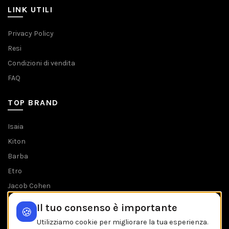
LINK UTILI
Privacy Policy
Resi
Condizioni di vendita
FAQ
TOP BRAND
Isaia
Kiton
Barba
Etro
Jacob Cohen
Tombolini
Il tuo consenso è importante
🍪
Tutti i brands
Utilizziamo cookie per migliorare la tua esperienza.