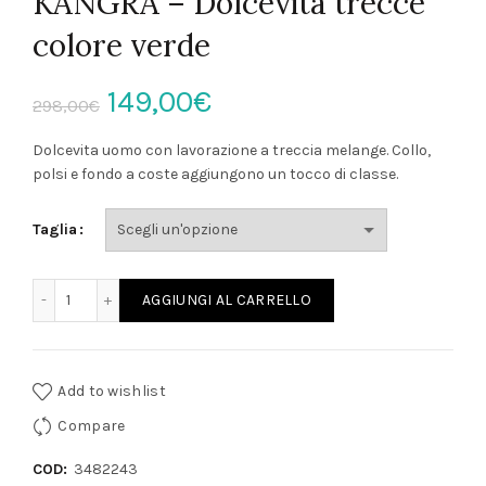
KANGRA – Dolcevita trecce
colore verde
Il
Il
149,00
€
298,00
€
prezzo
prezzo
Dolcevita uomo con lavorazione a treccia melange. Collo,
polsi e fondo a coste aggiungono un tocco di classe.
originale
attuale
Taglia
era:
è:
298,00€.
149,00€.
KANGRA - Dolcevita trecce colore verde quantità
AGGIUNGI AL CARRELLO
Add to wishlist
Compare
COD:
3482243