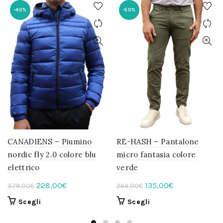
-40%
-50%
CANADIENS – Piumino
RE-HASH – Pantalone
nordic fly 2.0 colore blu
micro fantasia colore
elettrico
verde
Il
Il
Il
Il
228,00
€
135,00
€
379,00
€
269,00
€
prezzo
prezzo
prezzo
prezzo
Questo
Questo
Scegli
Scegli
originale
attuale
originale
attuale
prodotto
prodotto
era:
è:
era:
è: