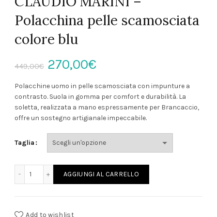
CLAUDIO MARINI –
Polacchina pelle scamosciata
colore blu
Il
Il
270,00
€
449,00
€
prezzo
prezzo
Polacchine uomo in pelle scamosciata con impunture a
contrasto. Suola in gomma per comfort e durabilità. La
originale
attuale
soletta, realizzata a mano espressamente per Brancaccio,
offre un sostegno artigianale impeccabile.
era:
è:
Taglia
449,00€.
270,00€.
CLAUDIO MARINI - Polacchina pelle scamosciata colore bl
AGGIUNGI AL CARRELLO
Add to wishlist