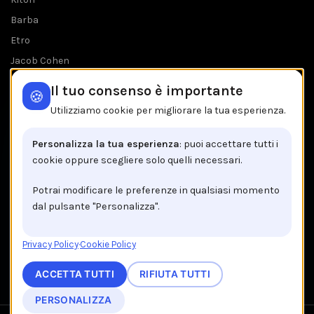
Barba
Etro
Jacob Cohen
Tombolini
Il tuo consenso è importante
🍪
Tutti i brands
Utilizziamo cookie per migliorare la tua esperienza.
IL NEGOZIO IN BREVE
Personalizza la tua esperienza
: puoi accettare tutti i
cookie oppure scegliere solo quelli necessari.
Brancaccio C.so V.Emanuele, 162
84122 Salerno
Potrai modificare le preferenze in qualsiasi momento
dal pulsante "Personalizza".
Tel: +39 089 225603
Email: info@brancaccio1911.it
Privacy Policy
·
Cookie Policy
P.I. 00192920650
ACCETTA TUTTI
RIFIUTA TUTTI
PERSONALIZZA