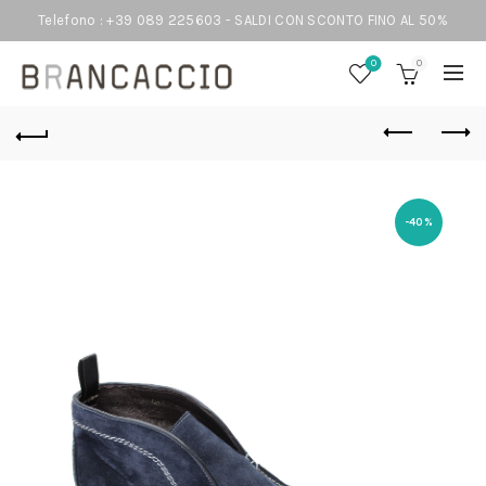
Telefono : +39 089 225603 - SALDI CON SCONTO FINO AL 50%
0
0
-40%