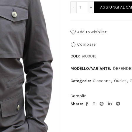
CAMPLIN - Sahariana coto
AGGIUNGI AL C
498,00€.
24
Add to wishlist
Compare
COD:
6109013
MODELLO/VARIANTE:
DEFENDE
Categorie:
Giaccone
,
Outlet
,
O
Camplin
Share