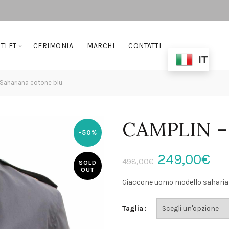
TLET
CERIMONIA
MARCHI
CONTATTI
IT
Sahariana cotone blu
CAMPLIN – 
-50%
Il
Il
249,00
€
498,00
€
SOLD
OUT
prezzo
pr
Giaccone uomo modello sahariana
originale
at
Taglia
era:
è: