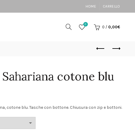
HOME
CARRELLO
0
0
/
0,00
€
Sahariana cotone blu
ezzo
, cotone blu. Tasche con bottone. Chiusura con zip e bottoni.
tuale