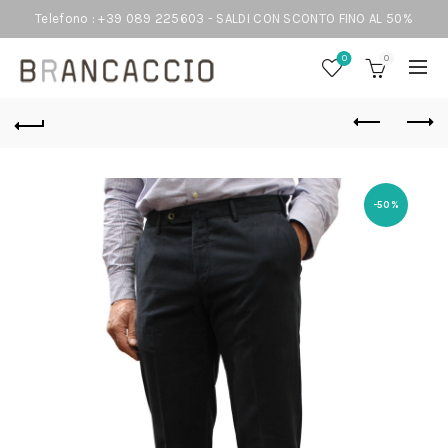
Telefono : +39 089 225603 - SALDI CON SCONTO FINO AL 50%
0
0
-50%