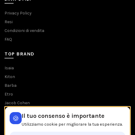
Privacy Policy
Resi
Condizioni di vendita
FAQ
TOP BRAND
Isaia
Kiton
Barba
Etro
Jacob Cohen
Tombolini
Il tuo consenso è importante
🍪
Tutti i brands
Utilizziamo cookie per migliorare la tua esperienza.
IL NEGOZIO IN BREVE