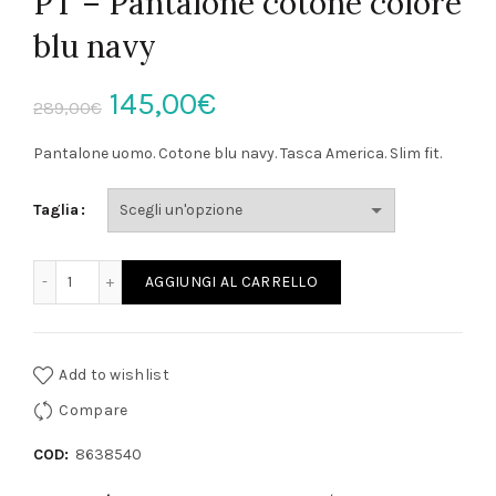
PT – Pantalone cotone colore
blu navy
Il
Il
145,00
€
289,00
€
prezzo
prezzo
Pantalone uomo. Cotone blu navy. Tasca America. Slim fit.
originale
attuale
Taglia
era:
è:
PT - Pantalone cotone colore blu navy quantità
AGGIUNGI AL CARRELLO
289,00€.
145,00€.
Add to wishlist
Compare
COD:
8638540