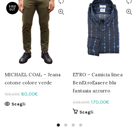
SOLD
OUT
MICHAEL COAL – Jeans
ETRO – Camicia linea
cotone colore verde
BenEtroEssere blu
fantasia azzurro
Il
Il
80,00
€
159,00
€
prezzo
prezzo
Il
Il
170,00
€
339,00
€
Questo
Scegli
originale
attuale
prezzo
prezzo
prodotto
Questo
Scegli
era:
è:
originale
attuale
ha
prodotto
159,00€.
più
80,00€.
era:
è:
ha
varianti.
339,00€.
più
170,00€.
Le