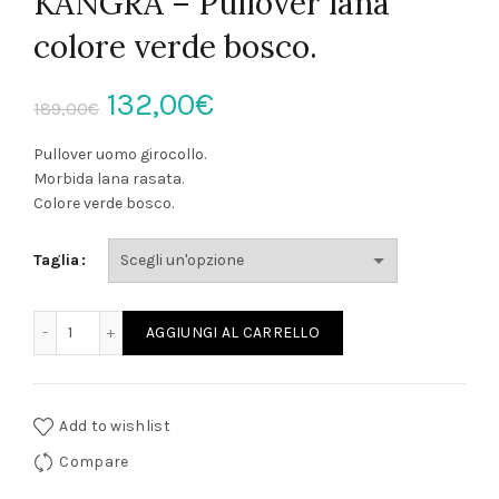
KANGRA – Pullover lana
colore verde bosco.
Il
Il
132,00
€
189,00
€
prezzo
prezzo
Pullover uomo girocollo.
Morbida lana rasata.
originale
attuale
Colore verde bosco.
era:
è:
Taglia
189,00€.
132,00€.
KANGRA - Pullover lana colore verde bosco. quantità
AGGIUNGI AL CARRELLO
Add to wishlist
Compare