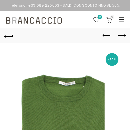
Telefono : +39 089 225603 - SALDI CON SCONTO FINO AL 50%
0
0
-30%