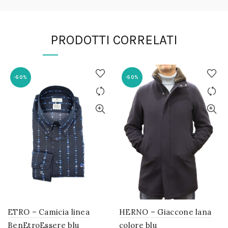
PRODOTTI CORRELATI
-50%
-50%
ETRO – Camicia linea
HERNO – Giaccone lana
BenEtroEssere blu
colore blu