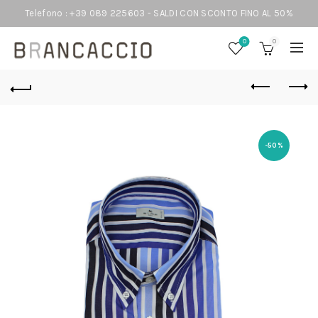
Telefono : +39 089 225603 - SALDI CON SCONTO FINO AL 50%
0
0
-50%