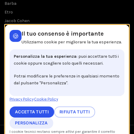
Barba
Etro
Jacob Cohen
Tombolini
Il tuo consenso è importante
🍪
Tutti i brands
Utilizziamo cookie per migliorare la tua esperienza.
IL NEGOZIO IN BREVE
Personalizza la tua esperienza
: puoi accettare tutti i
cookie oppure scegliere solo quelli necessari.
Brancaccio C.so V.Emanuele, 162
84122 Salerno
Potrai modificare le preferenze in qualsiasi momento
dal pulsante "Personalizza".
Tel: +39 089 225603
Email: info@brancaccio1911.it
Privacy Policy
·
Cookie Policy
P.I. 00192920650
ACCETTA TUTTI
RIFIUTA TUTTI
PERSONALIZZA
I cookie tecnici restano sempre attivi per garantire il corretto
We use cookies to improve your experience on our website.
Recedi dal contratto qui