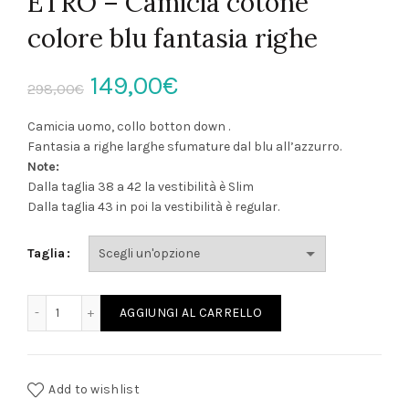
ETRO – Camicia cotone
colore blu fantasia righe
Il
Il
149,00
€
298,00
€
prezzo
prezzo
Camicia uomo, collo botton down .
Fantasia a righe larghe sfumature dal blu all’azzurro.
originale
attuale
Note:
Dalla taglia 38 a 42 la vestibilità è Slim
era:
è:
Dalla taglia 43 in poi la vestibilità è regular.
298,00€.
149,00€.
Taglia
ETRO - Camicia cotone colore blu fantasia righe quantità
AGGIUNGI AL CARRELLO
Add to wishlist