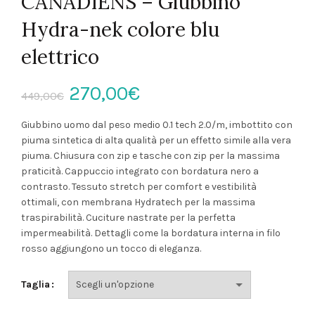
CANADIENS – Giubbino
Hydra-nek colore blu
elettrico
Il
Il
270,00
€
449,00
€
prezzo
prezzo
Giubbino uomo dal peso medio 0.1 tech 2.0/m, imbottito con
piuma sintetica di alta qualità per un effetto simile alla vera
originale
attuale
piuma. Chiusura con zip e tasche con zip per la massima
praticità. Cappuccio integrato con bordatura nero a
era:
è:
contrasto. Tessuto stretch per comfort e vestibilità
ottimali, con membrana Hydratech per la massima
449,00€.
270,00€.
traspirabilità. Cuciture nastrate per la perfetta
impermeabilità. Dettagli come la bordatura interna in filo
rosso aggiungono un tocco di eleganza.
Taglia