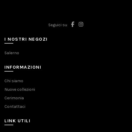
possono
opzioni
essere
possono
scelte
essere
nella
scelte
Seguici su
pagina
nella
del
pagina
I NOSTRI NEGOZI
prodotto
del
prodotto
Salerno
INFORMAZIONI
Chi siamo
Nuove collezioni
Cerimonia
Contattaci
LINK UTILI