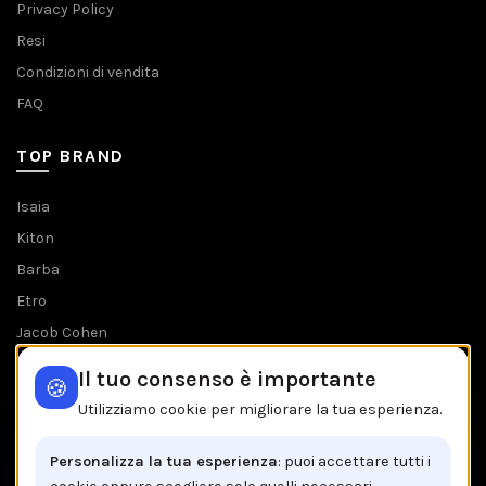
Privacy Policy
Resi
Condizioni di vendita
FAQ
TOP BRAND
Isaia
Kiton
Barba
Etro
Jacob Cohen
Tombolini
Il tuo consenso è importante
🍪
Tutti i brands
Utilizziamo cookie per migliorare la tua esperienza.
IL NEGOZIO IN BREVE
Personalizza la tua esperienza
: puoi accettare tutti i