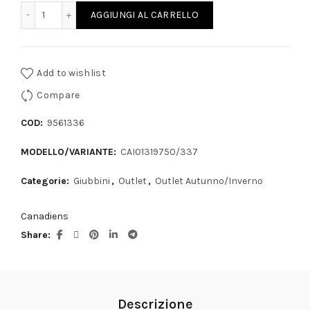
CANADIENS - Giubbino Hydra-nek colore blu elettrico quant
AGGIUNGI AL CARRELLO
Add to wishlist
Compare
COD:
9561336
MODELLO/VARIANTE:
CAI01319750/337
Categorie:
Giubbini
,
Outlet
,
Outlet Autunno/Inverno
Canadiens
Share
Descrizione