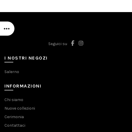
Seguici su
I NOSTRI NEGOZI
Salerno
INFORMAZIONI
Chi siamo
Nuove collezioni
Cerimonia
Contattaci