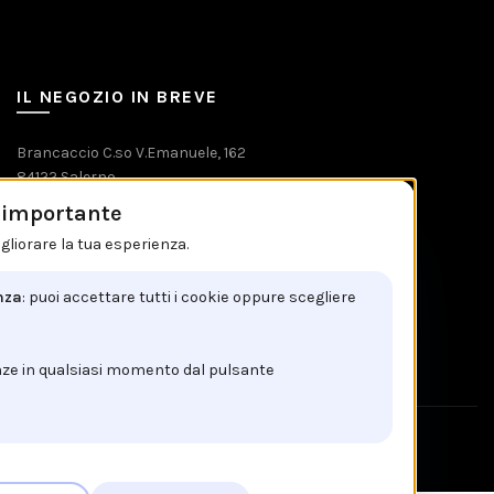
IL NEGOZIO IN BREVE
Brancaccio C.so V.Emanuele, 162
84122 Salerno
è importante
Tel: +39 089 225603
gliorare la tua esperienza.
Email: info@brancaccio1911.it
P.I. 00192920650
nza
: puoi accettare tutti i cookie oppure scegliere
nze in qualsiasi momento dal pulsante
!