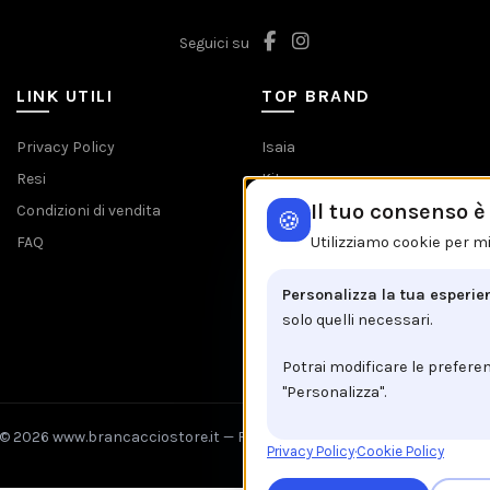
Seguici su
LINK UTILI
TOP BRAND
Privacy Policy
Isaia
Resi
Kiton
Il tuo consenso 
Condizioni di vendita
Barba
🍪
FAQ
Etro
Utilizziamo cookie per mi
Jacob Cohen
Personalizza la tua esperie
Tombolini
solo quelli necessari.
Tutti i brands
Potrai modificare le prefere
"Personalizza".
© 2026 www.brancacciostore.it —
Fix Agency
— Facciamo cose…
nuove
Privacy Policy
·
Cookie Policy