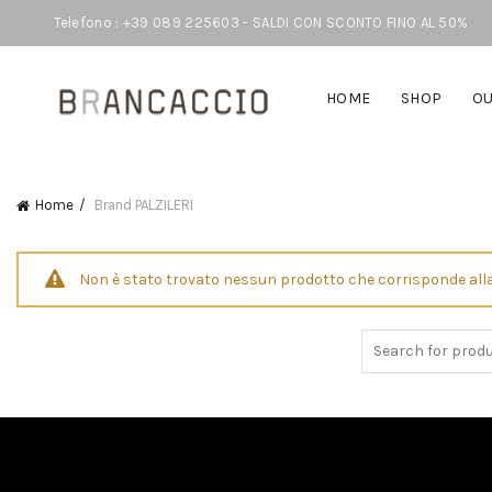
Telefono : +39 089 225603 - SALDI CON SCONTO FINO AL 50%
HOME
SHOP
OU
Home
Brand
PALZILERI
Non è stato trovato nessun prodotto che corrisponde alla
Search
for: