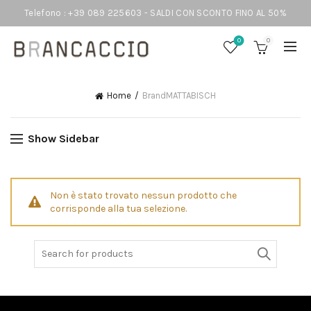
Telefono : +39 089 225603 - SALDI CON SCONTO FINO AL 50%
0
0
Home
Brand
MATTABISCH
Show Sidebar
Non è stato trovato nessun prodotto che
corrisponde alla tua selezione.
Search
for: