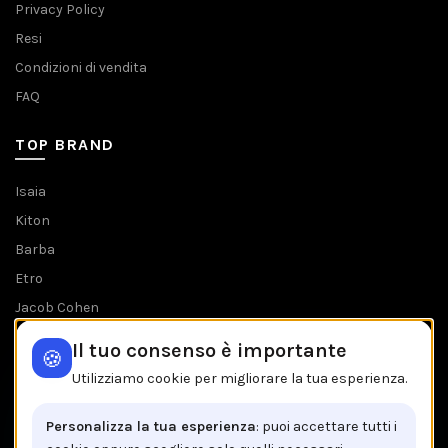
Privacy Policy
Resi
Condizioni di vendita
FAQ
TOP BRAND
Isaia
Kiton
Barba
Etro
Jacob Cohen
Tombolini
Il tuo consenso è importante
🍪
Tutti i brands
Utilizziamo cookie per migliorare la tua esperienza.
IL NEGOZIO IN BREVE
Personalizza la tua esperienza
: puoi accettare tutti i