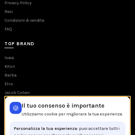
Privacy Policy
Resi
Condizioni di vendita
FAQ
TOP BRAND
Isaia
Kiton
Barba
Etro
Jacob Cohen
Tombolini
Il tuo consenso è importante
🍪
Tutti i brands
Utilizziamo cookie per migliorare la tua esperienza.
IL NEGOZIO IN BREVE
Personalizza la tua esperienza
: puoi accettare tutti i