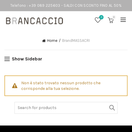
Telefono : +39 089 225603 - SALDI CON SCONTO FINO AL 50%
0
0
Home
Brand
MASSACRI
Show Sidebar
Non è stato trovato nessun prodotto che
corrisponde alla tua selezione.
Search
for: