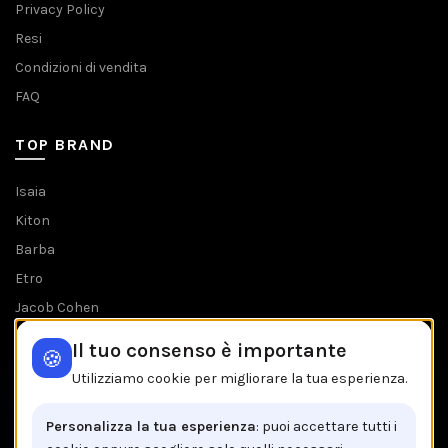
Privacy Policy
Resi
Condizioni di vendita
FAQ
TOP BRAND
Isaia
Kiton
Barba
Etro
Jacob Cohen
Tombolini
Il tuo consenso è importante
🍪
Tutti i brands
Utilizziamo cookie per migliorare la tua esperienza.
IL NEGOZIO IN BREVE
Personalizza la tua esperienza
: puoi accettare tutti i