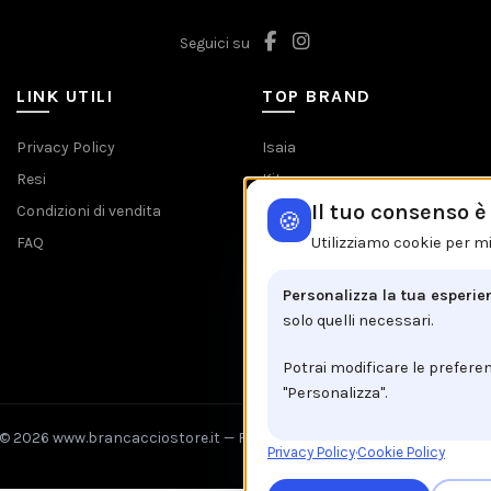
Seguici su
LINK UTILI
TOP BRAND
Privacy Policy
Isaia
Resi
Kiton
Il tuo consenso 
Condizioni di vendita
Barba
🍪
FAQ
Etro
Utilizziamo cookie per mi
Jacob Cohen
Personalizza la tua esperie
Tombolini
solo quelli necessari.
Tutti i brands
Potrai modificare le prefere
"Personalizza".
© 2026 www.brancacciostore.it —
Fix Agency
— Facciamo cose…
nuove
Privacy Policy
·
Cookie Policy