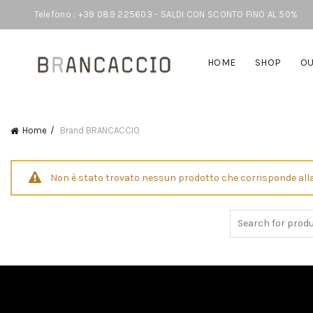
Telefono : +39 089 225603 - SALDI CON SCONTO FINO AL 50%
HOME
SHOP
OU
Home
Brand
BRANCACCIO
Non è stato trovato nessun prodotto che corrisponde alla
Search
for: