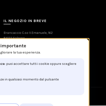
IL NEGOZIO IN BREVE
Brancaccio C.so V.Emanuele, 162
84122 Salerno
è importante
Tel: +39 089 225603
gliorare la tua esperienza.
Email: info@brancaccio1911.it
P.I. 00192920650
nza
: puoi accettare tutti i cookie oppure scegliere
nze in qualsiasi momento dal pulsante
!