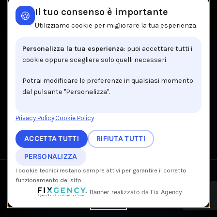
Tombolini
Il tuo consenso è importante
🍪
Tutti i brands
Utilizziamo cookie per migliorare la tua esperienza.
IL NEGOZIO IN BREVE
Personalizza la tua esperienza
: puoi accettare tutti i
cookie oppure scegliere solo quelli necessari.
Brancaccio C.so V.Emanuele, 162
84122 Salerno
Potrai modificare le preferenze in qualsiasi momento
dal pulsante "Personalizza".
Tel: +39 089 225603
Email: info@brancaccio1911.it
Privacy Policy
·
Cookie Policy
P.I. 00192920650
ACCETTA TUTTI
RIFIUTA TUTTI
PERSONALIZZA
I cookie tecnici restano sempre attivi per garantire il corretto
We use cookies to improve your experience on our website.
Recedi dal contratto qui
funzionamento del sito.
By browsing this website, you agree to our use of cookies.
© 2026 www.brancacciostore.it —
Fix Agency
— Facciamo cose…
IT
Banner realizzato da Fix Agency
nuove!
ACCEPT