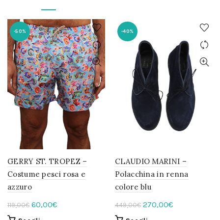
-50%
-40%
GERRY ST. TROPEZ –
CLAUDIO MARINI –
Costume pesci rosa e
Polacchina in renna
azzuro
colore blu
Il
Il
Il
Il
60,00
€
270,00
€
119,00
€
449,00
€
prezzo
prezzo
prezzo
prezzo