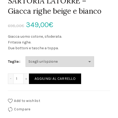
SARTORIA LATORRE –
Giacca righe beige e bianco
Il
Il
349,00
€
698,00
€
prezzo
prezzo
Giacca uomo cotone, sfoderata.
Fntasia righe.
originale
attuale
Due bottoni e tasche a toppa.
era:
è:
Taglia
698,00€.
349,00€.
SARTORIA LATORRE - Giacca righe beige e bianco quantità
AGGIUNGI AL CARRELLO
Add to wishlist
Compare