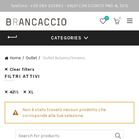
Telefono : +39 089 225603 - SALDI CON SCONTO FINO AL 50%
0
0
CATEGORIES
Home
Outlet
Outlet Autunno/Inverno
Clear filters
FILTRI ATTIVI
42½
XL
Non è stato trovato nessun prodotto che
corrisponde alla tua selezione.
Search