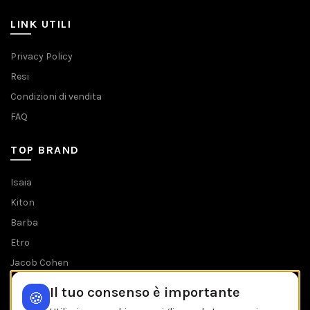
LINK UTILI
Privacy Policy
Resi
Condizioni di vendita
FAQ
TOP BRAND
Isaia
Kiton
Barba
Etro
Jacob Cohen
Tombolini
Il tuo consenso è importante
🍪
Tutti i brands