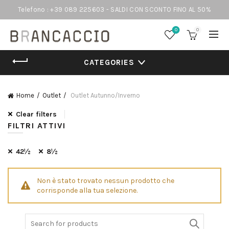
Telefono : +39 089 225603 - SALDI CON SCONTO FINO AL 50%
0
0
CATEGORIES
Home
Outlet
Outlet Autunno/Inverno
Clear filters
FILTRI ATTIVI
42½
8½
Non è stato trovato nessun prodotto che
corrisponde alla tua selezione.
Search