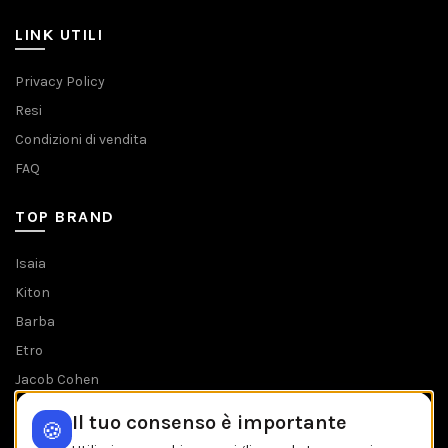
LINK UTILI
Privacy Policy
Resi
Condizioni di vendita
FAQ
TOP BRAND
Isaia
Kiton
Barba
Etro
Jacob Cohen
Tombolini
Il tuo consenso è importante
🍪
Tutti i brands